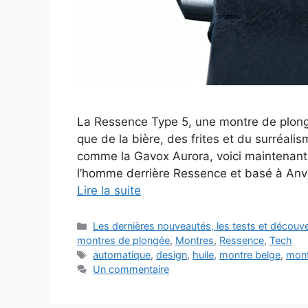
La Ressence Type 5, une montre de plongé
que de la bière, des frites et du surréal
comme la Gavox Aurora, voici maintenant 
l’homme derrière Ressence et basé à Anver
Lire la suite
Catégories
Les dernières nouveautés, les tests et décou
montres de plongée
,
Montres
,
Ressence
,
Tech
Étiquettes
automatique
,
design
,
huile
,
montre belge
,
mont
Un commentaire