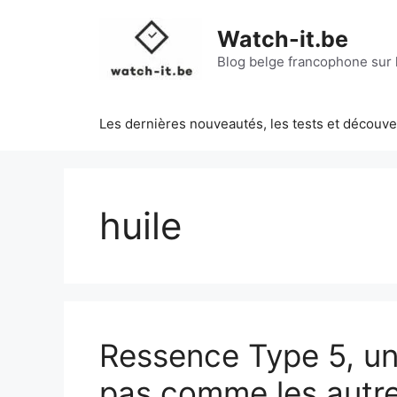
Aller
au
Watch-it.be
contenu
Blog belge francophone sur l
Les dernières nouveautés, les tests et découv
huile
Ressence Type 5, u
pas comme les autr