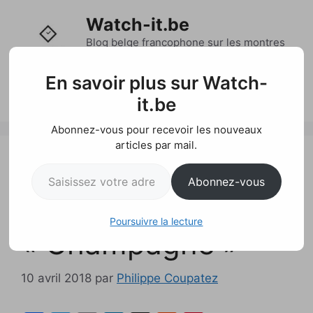
Aller
Watch-it.be
au
contenu
Blog belge francophone sur les montres
et l'actualité horlogère
En savoir plus sur Watch-
Menu
it.be
Abonnez-vous pour recevoir les nouveaux
articles par mail.
Tudor Black Bay
Saisissez votre adresse e-mail…
Abonnez-vous
S&G
Poursuivre la lecture
« Champagne »
10 avril 2018
par
Philippe Coupatez