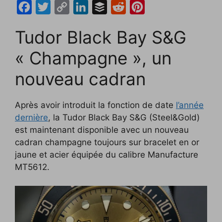
F
T
C
L
B
R
P
a
w
o
i
u
e
i
Tudor Black Bay S&G
c
i
p
n
f
d
n
e
t
y
k
f
d
t
« Champagne », un
b
t
L
e
e
i
e
nouveau cadran
o
e
i
d
r
t
r
o
r
n
I
e
Après avoir introduit la fonction de date
l’année
k
k
n
s
dernière
, la Tudor Black Bay S&G (Steel&Gold)
t
est maintenant disponible avec un nouveau
cadran champagne toujours sur bracelet en or
jaune et acier équipée du calibre Manufacture
MT5612.