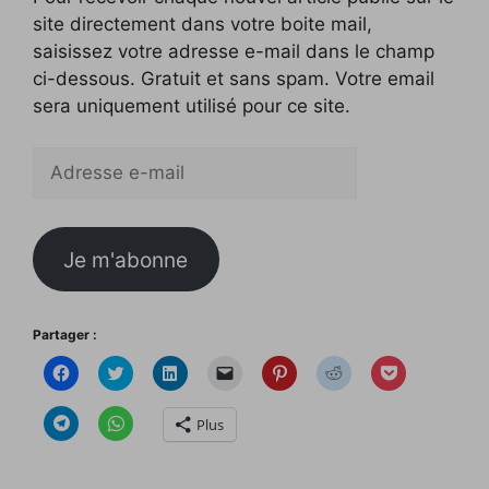
site directement dans votre boite mail,
saisissez votre adresse e-mail dans le champ
ci-dessous. Gratuit et sans spam. Votre email
sera uniquement utilisé pour ce site.
Adresse
e-
mail
Je m'abonne
Partager :
C
C
C
C
C
C
C
l
l
l
l
l
l
l
i
i
i
i
i
i
i
q
q
q
q
q
q
q
C
C
Plus
u
u
u
u
u
u
u
l
l
e
e
e
e
e
e
e
i
i
z
z
z
r
z
z
z
q
q
p
p
p
p
p
p
p
u
u
o
o
o
o
o
o
o