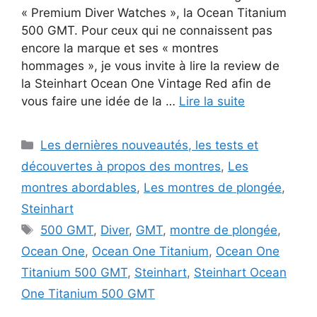
« Premium Diver Watches », la Ocean Titanium
500 GMT. Pour ceux qui ne connaissent pas
encore la marque et ses « montres
hommages », je vous invite à lire la review de
la Steinhart Ocean One Vintage Red afin de
vous faire une idée de la …
Lire la suite
Catégories
Les dernières nouveautés, les tests et
découvertes à propos des montres
,
Les
montres abordables
,
Les montres de plongée
,
Steinhart
Étiquettes
500 GMT
,
Diver
,
GMT
,
montre de plongée
,
Ocean One
,
Ocean One Titanium
,
Ocean One
Titanium 500 GMT
,
Steinhart
,
Steinhart Ocean
One Titanium 500 GMT