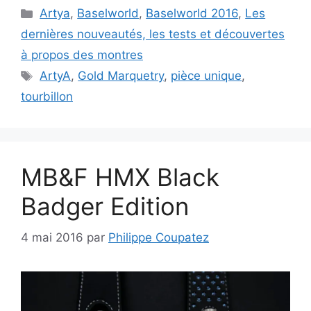
Catégories
Artya
,
Baselworld
,
Baselworld 2016
,
Les
dernières nouveautés, les tests et découvertes
à propos des montres
Étiquettes
ArtyA
,
Gold Marquetry
,
pièce unique
,
tourbillon
MB&F HMX Black
Badger Edition
4 mai 2016
par
Philippe Coupatez