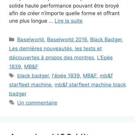
solide haute performance pouvant être broyé
afin de créer n’importe quelle forme et offrant
une plus longue …
Lire la suite
Catégories
Baselworld
,
Baselworld 2016
,
Black Badger
,
Les dernières nouveautés, les tests et
découvertes à propos des montres
,
L’Epée
1839
,
MB&F
Étiquettes
black badger
,
l'épée 1839
,
MB&F
,
mb&f
starfleet machine
,
mb&f starfleet machine black
badger
Un commentaire