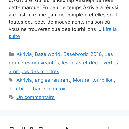
d’Akrivia et du jeune Rexhep Rexhepi derrière
cette marque. En peu de temps Akrivia a réussi
à construire une gamme complète et elles sont
toutes équipées de mouvements maison où
vous ne trouverez que des tourbillons …
Lire la
suite
Catégories
Akrivia
,
Baselworld
,
Baselworld 2016
,
Les
dernières nouveautés, les tests et découvertes
à propos des montres
Étiquettes
Akrivia
,
angles rentrant
,
Montre
,
tourbillon
,
Tourbillon barrette miroir
Un commentaire