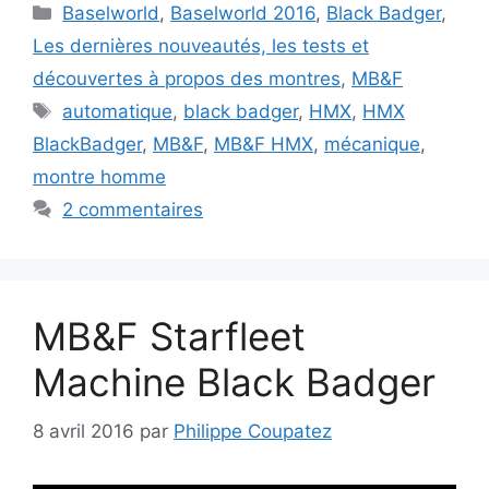
Catégories
Baselworld
,
Baselworld 2016
,
Black Badger
,
Les dernières nouveautés, les tests et
découvertes à propos des montres
,
MB&F
Étiquettes
automatique
,
black badger
,
HMX
,
HMX
BlackBadger
,
MB&F
,
MB&F HMX
,
mécanique
,
montre homme
2 commentaires
MB&F Starfleet
Machine Black Badger
8 avril 2016
par
Philippe Coupatez