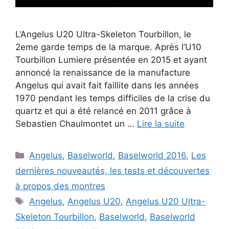
L’Angelus U20 Ultra-Skeleton Tourbillon, le
2eme garde temps de la marque. Après l’U10
Tourbillon Lumiere présentée en 2015 et ayant
annoncé la renaissance de la manufacture
Angelus qui avait fait faillite dans les années
1970 pendant les temps difficiles de la crise du
quartz et qui a été relancé en 2011 grâce à
Sebastien Chaulmontet un …
Lire la suite
Catégories
Angelus
,
Baselworld
,
Baselworld 2016
,
Les
dernières nouveautés, les tests et découvertes
à propos des montres
Étiquettes
Angelus
,
Angelus U20
,
Angelus U20 Ultra-
Skeleton Tourbillon
,
Baselworld
,
Baselworld