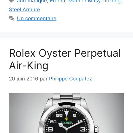
automatique
,
Eterna
,
Mauron Musy
,
no-ring
,
Steel Armure
Un commentaire
Rolex Oyster Perpetual
Air-King
20 juin 2016
par
Philippe Coupatez