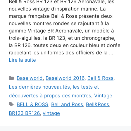
Bell & Ross BR 123 et BR 126 Aeronavale, les
nouvelles vintage d’inspiration marine. La
marque française Bell & Ross présente deux
nouvelles montres rondes se rajoutant à la
gamme Vintage BR Aeronavale, un modèle à
trois-aiguilles, la BR 123, et un chronographe,
la BR 126, toutes deux en couleur bleu et dorée
rappelant les uniformes des officiers de la …
Lire la suite
Catégories
Baselworld
,
Baselworld 2016
,
Bell & Ross
,
Les dernières nouveautés, les tests et
découvertes à propos des montres
,
Vintage
Étiquettes
BELL & ROSS
,
Bell and Ross
,
Bell&Ross
,
BR123 BR126
,
vintage