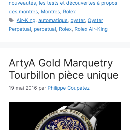
nouveautés, les tests et découvertes à propos
des montres
,
Montres
,
Rolex
Étiquettes
Air-King
,
automatique
,
oyster
,
Oyster
Perpetual
,
perpetual
,
Rolex
,
Rolex Air-King
ArtyA Gold Marquetry
Tourbillon pièce unique
19 mai 2016
par
Philippe Coupatez