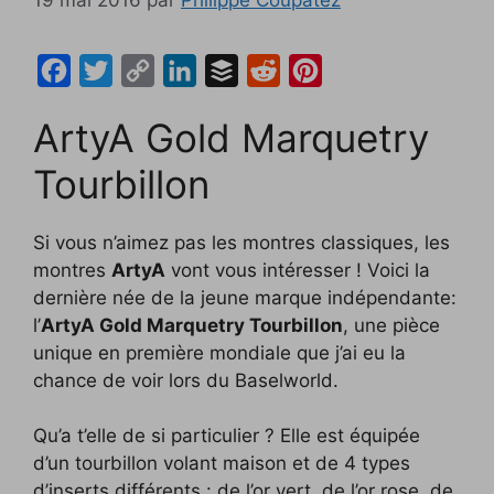
F
T
C
L
B
R
P
a
w
o
i
u
e
i
ArtyA Gold Marquetry
c
i
p
n
f
d
n
e
t
y
k
f
d
t
Tourbillon
b
t
L
e
e
i
e
o
e
i
d
r
t
r
Si vous n’aimez pas les montres classiques, les
o
r
n
I
e
montres
ArtyA
vont vous intéresser ! Voici la
dernière née de la jeune marque indépendante:
k
k
n
s
l’
ArtyA Gold Marquetry Tourbillon
, une pièce
t
unique en première mondiale que j’ai eu la
chance de voir lors du Baselworld.
Qu’a t’elle de si particulier ? Elle est équipée
d’un tourbillon volant maison et de 4 types
d’inserts différents : de l’or vert, de l’or rose, de