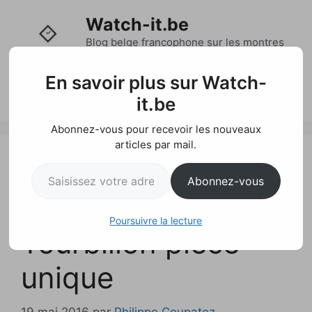
Aller
Watch-it.be
au
contenu
Blog belge francophone sur les montres
et l'actualité horlogère
En savoir plus sur Watch-
Menu
it.be
Abonnez-vous pour recevoir les nouveaux
articles par mail.
ArtyA Gold
Saisissez votre adresse e-mail…
Abonnez-vous
Marquetry
Poursuivre la lecture
Tourbillon pièce
unique
19 mai 2016
par
Philippe Coupatez