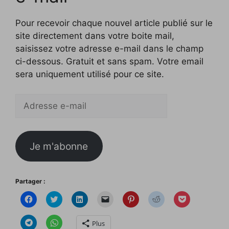
Pour recevoir chaque nouvel article publié sur le
site directement dans votre boite mail,
saisissez votre adresse e-mail dans le champ
ci-dessous. Gratuit et sans spam. Votre email
sera uniquement utilisé pour ce site.
Adresse
e-
mail
Je m'abonne
Partager :
C
C
C
C
C
C
C
l
l
l
l
l
l
l
i
i
i
i
i
i
i
q
q
q
q
q
q
q
C
C
Plus
u
u
u
u
u
u
u
l
l