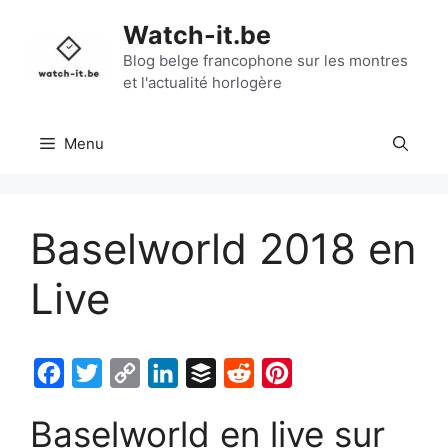
Aller
Watch-it.be
au
contenu
Blog belge francophone sur les montres
et l'actualité horlogère
Menu
Baselworld 2018 en
Live
F
T
C
L
B
R
P
a
w
o
i
u
e
i
Baselworld en live sur
c
i
p
n
f
d
n