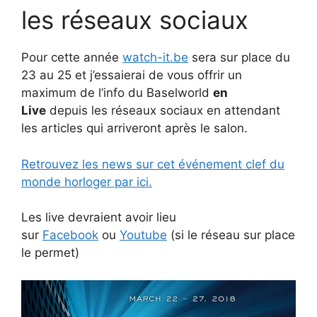
e
t
y
k
f
d
t
les réseaux sociaux
b
t
L
e
e
i
e
o
e
i
d
r
t
r
Pour cette année
watch-it.be
sera sur place du
o
r
n
I
e
23 au 25 et j’essaierai de vous offrir un
maximum de l’info du Baselworld
en
k
k
n
s
Live
depuis les réseaux sociaux en attendant
t
les articles qui arriveront après le salon.
Retrouvez les news sur cet événement clef du
monde horloger par ici.
Les live devraient avoir lieu
sur
Facebook
ou
Youtube
(si le réseau sur place
le permet)