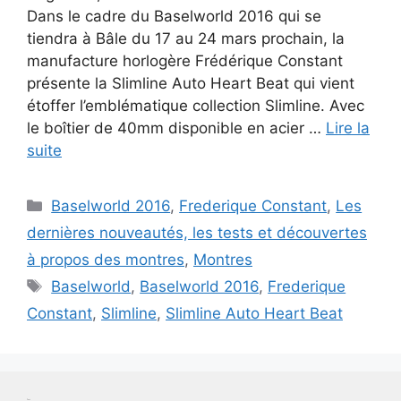
Dans le cadre du Baselworld 2016 qui se
tiendra à Bâle du 17 au 24 mars prochain, la
manufacture horlogère Frédérique Constant
présente la Slimline Auto Heart Beat qui vient
étoffer l’emblématique collection Slimline. Avec
le boîtier de 40mm disponible en acier …
Lire la
suite
Catégories
Baselworld 2016
,
Frederique Constant
,
Les
dernières nouveautés, les tests et découvertes
à propos des montres
,
Montres
Étiquettes
Baselworld
,
Baselworld 2016
,
Frederique
Constant
,
Slimline
,
Slimline Auto Heart Beat
Test