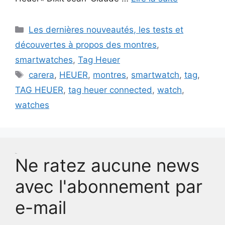
Catégories
Les dernières nouveautés, les tests et
découvertes à propos des montres
,
smartwatches
,
Tag Heuer
Étiquettes
carera
,
HEUER
,
montres
,
smartwatch
,
tag
,
TAG HEUER
,
tag heuer connected
,
watch
,
watches
Test
Ne ratez aucune news
avec l'abonnement par
e-mail