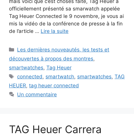
mais voici que c’est choses faite, Tag Heuer à
officiellement présenté sa smarwatch appelée
Tag Heuer Connected le 9 novembre, je vous ai
mis la vidéo de la conférence de presse à la fin
de l’article …
Lire la suite
Catégories
Les dernières nouveautés, les tests et
découvertes à propos des montres
,
smartwatches
,
Tag Heuer
Étiquettes
connected
,
smartwatch
,
smartwatches
,
TAG
HEUER
,
tag heuer connected
Un commentaire
TAG Heuer Carrera