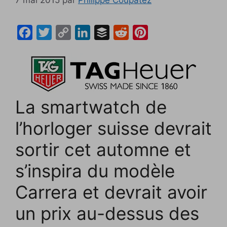
F
T
C
L
B
R
P
a
w
o
i
u
e
i
c
i
p
n
f
d
n
e
t
y
k
f
d
t
b
t
L
e
e
i
e
La smartwatch de
o
e
i
d
r
t
r
l’horloger suisse devrait
o
r
n
I
e
k
k
n
s
sortir cet automne et
t
s’inspira du modèle
Carrera et devrait avoir
un prix au-dessus des