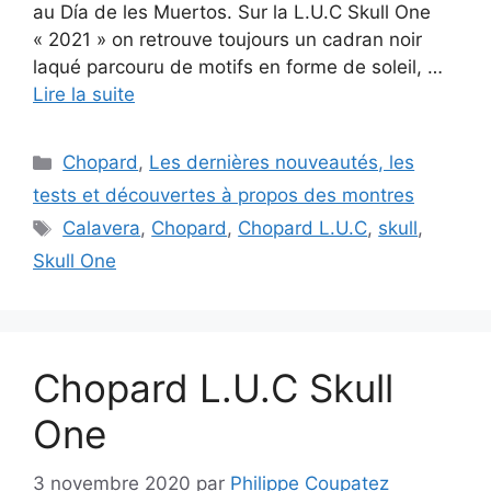
au Día de les Muertos. Sur la L.U.C Skull One
« 2021 » on retrouve toujours un cadran noir
laqué parcouru de motifs en forme de soleil, …
Lire la suite
Catégories
Chopard
,
Les dernières nouveautés, les
tests et découvertes à propos des montres
Étiquettes
Calavera
,
Chopard
,
Chopard L.U.C
,
skull
,
Skull One
Chopard L.U.C Skull
One
3 novembre 2020
par
Philippe Coupatez