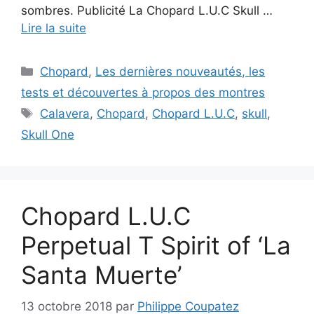
sombres. Publicité La Chopard L.U.C Skull …
Lire la suite
Catégories
Chopard
,
Les dernières nouveautés, les
tests et découvertes à propos des montres
Étiquettes
Calavera
,
Chopard
,
Chopard L.U.C
,
skull
,
Skull One
Chopard L.U.C
Perpetual T Spirit of ‘La
Santa Muerte’
13 octobre 2018
par
Philippe Coupatez