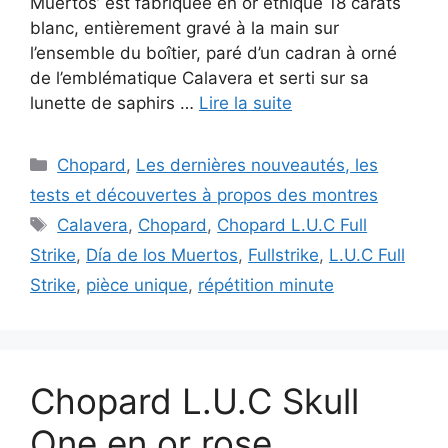
Muertos’ est fabriquée en or éthique 18 carats
blanc, entièrement gravé à la main sur
l’ensemble du boîtier, paré d’un cadran à orné
de l’emblématique Calavera et serti sur sa
lunette de saphirs …
Lire la suite
Catégories
Chopard
,
Les dernières nouveautés, les
tests et découvertes à propos des montres
Étiquettes
Calavera
,
Chopard
,
Chopard L.U.C Full
Strike
,
Día de los Muertos
,
Fullstrike
,
L.U.C Full
Strike
,
pièce unique
,
répétition minute
Chopard L.U.C Skull
One en or rose