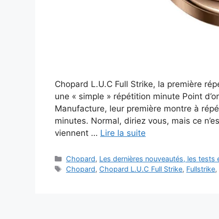
Chopard L.U.C Full Strike, la première rép
une « simple » répétition minute Point d’
Manufacture, leur première montre à répét
minutes. Normal, diriez vous, mais ce n’e
viennent …
Lire la suite
Catégories
Chopard
,
Les dernières nouveautés, les tests
Étiquettes
Chopard
,
Chopard L.U.C Full Strike
,
Fullstrike