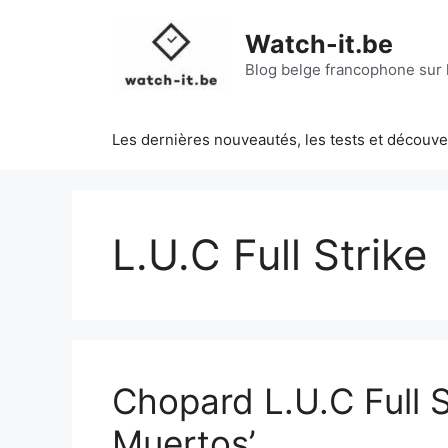
Aller
au
Watch-it.be
contenu
Blog belge francophone sur l
Les dernières nouveautés, les tests et découv
L.U.C Full Strike
Chopard L.U.C Full St
Muertos’