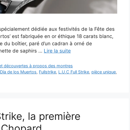
pécialement dédiée aux festivités de la Fête des
ertos’ est fabriquée en or éthique 18 carats blanc,
e du boîtier, paré d’un cadran à orné de
unette de saphirs …
Lire la suite
 et découvertes à propos des montres
,
Día de los Muertos
,
Fullstrike
,
L.U.C Full Strike
,
pièce unique
,
trike, la première
e Chopard