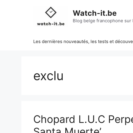
Aller
au
Watch-it.be
contenu
Blog belge francophone sur l
Les dernières nouveautés, les tests et découv
exclu
Chopard L.U.C Perpet
Santa Muerte’