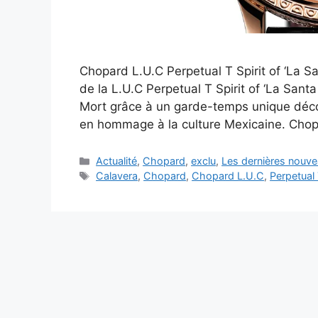
Chopard L.U.C Perpetual T Spirit of ‘La 
de la L.U.C Perpetual T Spirit of ‘La Sant
Mort grâce à un garde-temps unique décoré
en hommage à la culture Mexicaine. Chop
Catégories
Actualité
,
Chopard
,
exclu
,
Les dernières nouve
Étiquettes
Calavera
,
Chopard
,
Chopard L.U.C
,
Perpetual