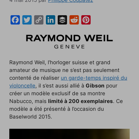
F
T
C
L
B
R
P
a
w
o
i
u
e
i
c
i
p
n
f
d
n
e
t
y
k
f
d
t
b
t
L
e
e
i
e
Raymond Weil, l’horloger suisse et grand
o
e
i
d
r
t
r
amateur de musique ne s’est pas seulement
o
r
n
I
e
contenté de réaliser
un garde-temps inspiré du
k
k
n
s
violoncelle
, il s’est aussi allié à
Gibson
pour
créer un modèle exclusif de sa montre
t
Nabucco, mais
limité à 200 exemplaires
. Ce
modèle a été présenté à l’occasion du
Baselworld 2015.