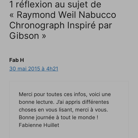
1 réflexion au sujet de
ê
t
r
« Raymond Weil Nabucco
e
)
Chronograph Inspiré par
Gibson »
Fab H
30 mai 2015 à 4h21
Merci pour toutes ces infos, voici une
bonne lecture. J’ai appris différentes
choses en vous lisant, merci à vous.
Bonne journée à tout le monde !
Fabienne Huillet