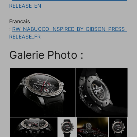
RELEASE_EN
Francais
:
RW_NABUCCO_INSPIRED_BY_GIBSON_PRESS_
RELEASE_FR
Galerie Photo :