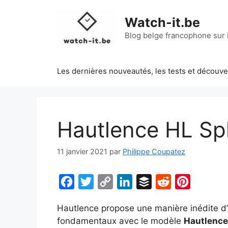
Aller
au
Watch-it.be
contenu
Blog belge francophone sur l
Les dernières nouveautés, les tests et découv
Hautlence HL Sp
11 janvier 2021
par
Philippe Coupatez
F
T
C
L
B
R
P
a
w
o
i
u
e
i
Hautlence propose une manière inédite d’
c
i
p
n
f
d
n
fondamentaux avec le modèle
Hautlence
e
t
y
k
f
d
t