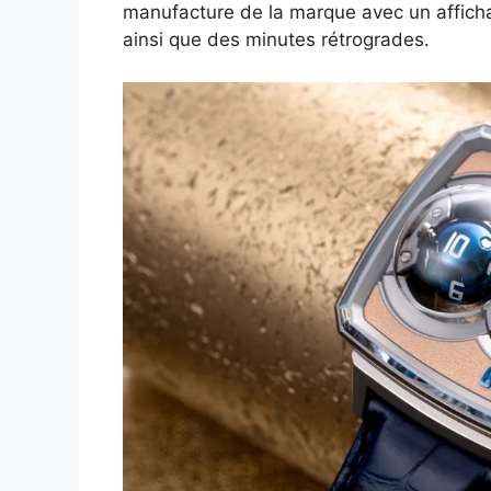
manufacture de la marque avec un afficha
b
t
L
e
e
i
e
ainsi que des minutes rétrogrades.
o
e
i
d
r
t
r
o
r
n
I
e
k
k
n
s
t