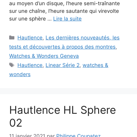
au moyen d’un disque, l’heure semi-traînante
sur une chaîne, l’heure sautante qui virevolte
sur une sphère …
Lire la suite
Catégories
Hautlence
,
Les dernières nouveautés, les
tests et découvertes à propos des montres
,
Watches & Wonders Geneva
Étiquettes
Hautlence
,
Linear Série 2
,
watches &
wonders
Hautlence HL Sphere
02
11 janvier 2021
par
Philippe Coupatez