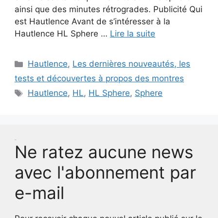
ainsi que des minutes rétrogrades. Publicité Qui
est Hautlence Avant de s’intéresser à la
Hautlence HL Sphere …
Lire la suite
Catégories
Hautlence
,
Les dernières nouveautés, les
tests et découvertes à propos des montres
Étiquettes
Hautlence
,
HL
,
HL Sphere
,
Sphere
Test
Ne ratez aucune news
avec l'abonnement par
e-mail