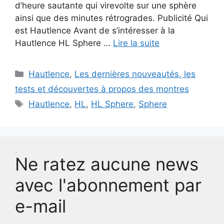
d’heure sautante qui virevolte sur une sphère
ainsi que des minutes rétrogrades. Publicité Qui
est Hautlence Avant de s’intéresser à la
Hautlence HL Sphere …
Lire la suite
Catégories
Hautlence
,
Les dernières nouveautés, les
tests et découvertes à propos des montres
Étiquettes
Hautlence
,
HL
,
HL Sphere
,
Sphere
Test
Ne ratez aucune news
avec l'abonnement par
e-mail