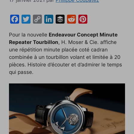
F
T
C
L
B
R
P
a
w
o
i
u
e
i
Pour la nouvelle
Endeavour Concept Minute
c
i
p
n
f
d
n
Repeater Tourbillon
, H. Moser & Cie. affiche
e
t
y
k
f
d
t
une répétition minute placée coté cadran
b
t
L
e
e
i
e
combinée à un tourbillon volant et limitée à 20
o
e
i
d
r
t
r
pièces. Histoire d’écouter et d’admirer le temps
qui passe.
o
r
n
I
e
k
k
n
s
t