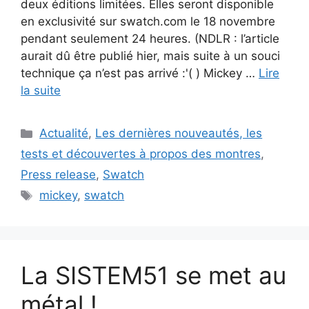
deux éditions limitées. Elles seront disponible
en exclusivité sur swatch.com le 18 novembre
pendant seulement 24 heures. (NDLR : l’article
aurait dû être publié hier, mais suite à un souci
technique ça n’est pas arrivé :'( ) Mickey …
Lire
la suite
Catégories
Actualité
,
Les dernières nouveautés, les
tests et découvertes à propos des montres
,
Press release
,
Swatch
Étiquettes
mickey
,
swatch
La SISTEM51 se met au
métal !