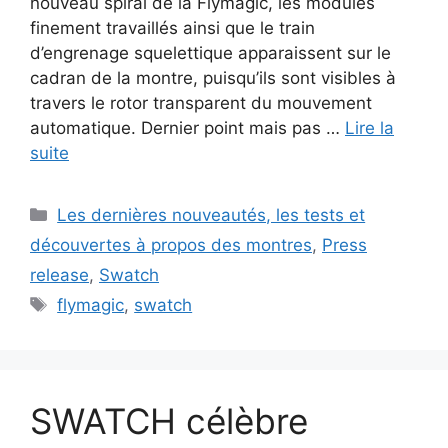
nouveau spiral de la Flymagic, les modules
finement travaillés ainsi que le train
d’engrenage squelettique apparaissent sur le
cadran de la montre, puisqu’ils sont visibles à
travers le rotor transparent du mouvement
automatique. Dernier point mais pas …
Lire la
suite
Catégories
Les dernières nouveautés, les tests et
découvertes à propos des montres
,
Press
release
,
Swatch
Étiquettes
flymagic
,
swatch
SWATCH célèbre