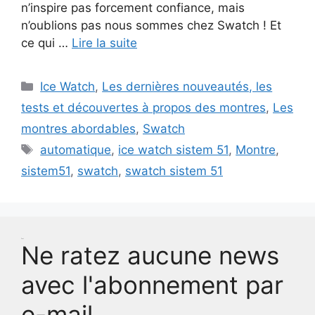
n’inspire pas forcement confiance, mais
n’oublions pas nous sommes chez Swatch ! Et
ce qui …
Lire la suite
Catégories
Ice Watch
,
Les dernières nouveautés, les
tests et découvertes à propos des montres
,
Les
montres abordables
,
Swatch
Étiquettes
automatique
,
ice watch sistem 51
,
Montre
,
sistem51
,
swatch
,
swatch sistem 51
Test
Ne ratez aucune news
avec l'abonnement par
e-mail