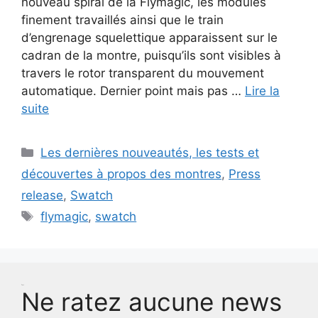
nouveau spiral de la Flymagic, les modules
finement travaillés ainsi que le train
d’engrenage squelettique apparaissent sur le
cadran de la montre, puisqu’ils sont visibles à
travers le rotor transparent du mouvement
automatique. Dernier point mais pas …
Lire la
suite
Catégories
Les dernières nouveautés, les tests et
découvertes à propos des montres
,
Press
release
,
Swatch
Étiquettes
flymagic
,
swatch
Test
Ne ratez aucune news