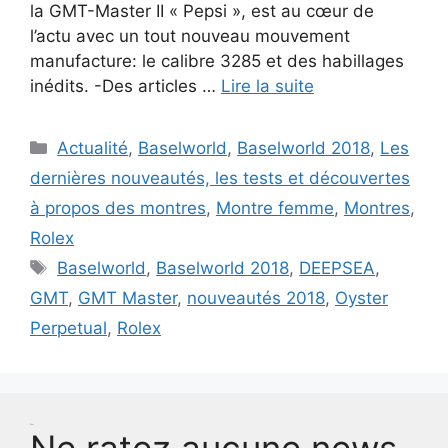
la GMT-Master II « Pepsi », est au cœur de
l’actu avec un tout nouveau mouvement
manufacture: le calibre 3285 et des habillages
inédits. -Des articles …
Lire la suite
Catégories
Actualité
,
Baselworld
,
Baselworld 2018
,
Les
dernières nouveautés, les tests et découvertes
à propos des montres
,
Montre femme
,
Montres
,
Rolex
Étiquettes
Baselworld
,
Baselworld 2018
,
DEEPSEA
,
GMT
,
GMT Master
,
nouveautés 2018
,
Oyster
Perpetual
,
Rolex
Test