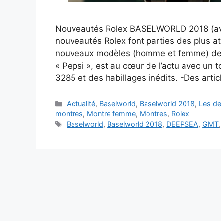
Nouveautés Rolex BASELWORLD 2018 (avec 
nouveautés Rolex font parties des plus a
nouveaux modèles (homme et femme) de l
« Pepsi », est au cœur de l’actu avec un
3285 et des habillages inédits. -Des arti
Catégories
Actualité
,
Baselworld
,
Baselworld 2018
,
Les de
montres
,
Montre femme
,
Montres
,
Rolex
Étiquettes
Baselworld
,
Baselworld 2018
,
DEEPSEA
,
GMT