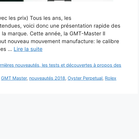
les prix) Tous les ans, les
ttendues, voici donc une présentation rapide des
a marque. Cette année, la GMT-Master II
 tout nouveau mouvement manufacture: le calibre
cles …
Lire la suite
rnières nouveautés, les tests et découvertes à propos des
,
GMT Master
,
nouveautés 2018
,
Oyster Perpetual
,
Rolex