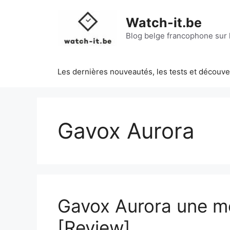
Aller
au
Watch-it.be
contenu
Blog belge francophone sur l
Les dernières nouveautés, les tests et découv
Gavox Aurora
Gavox Aurora une mo
[Review]