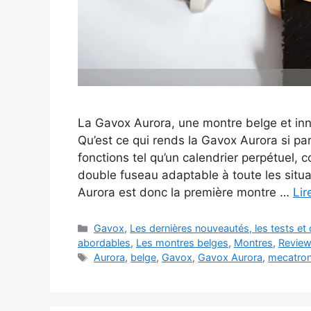
La Gavox Aurora, une montre belge et inn
Qu’est ce qui rends la Gavox Aurora si pa
fonctions tel qu’un calendrier perpétuel,
double fuseau adaptable à toute les situa
Aurora est donc la première montre …
Lir
Catégories
Gavox
,
Les dernières nouveautés, les tests e
abordables
,
Les montres belges
,
Montres
,
Revie
Étiquettes
Aurora
,
belge
,
Gavox
,
Gavox Aurora
,
mecatron