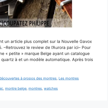
t un article plus complet sur la Nouvelle Gavox
 –Retrouvez le review de l’Aurora par ici– Pour
ne « petite » marque Belge ayant un catalogue
quartz à et un modèle automatique. Après trois
t découvertes à propos des montres
,
Les montres
ic
,
montre belge
,
montres
,
watches