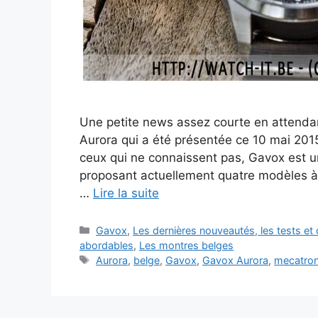
Une petite news assez courte en attendan
Aurora qui a été présentée ce 10 mai 2015.
ceux qui ne connaissent pas, Gavox est u
proposant actuellement quatre modèles à 
…
Lire la suite
Catégories
Gavox
,
Les dernières nouveautés, les tests e
abordables
,
Les montres belges
Étiquettes
Aurora
,
belge
,
Gavox
,
Gavox Aurora
,
mecatron