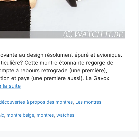
ovante au design résolument épuré et avionique.
rticulière? Cette montre étonnante regorge de
 compte à rebours rétrograde (une première),
tion et pays (une première aussi). La Gavox
e la suite
t découvertes à propos des montres
,
Les montres
w
ic
,
montre belge
,
montres
,
watches