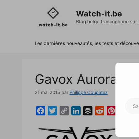
Aller
au
Watch-it.be
contenu
Blog belge francophone sur l
Les dernières nouveautés, les tests et découv
Gavox Aurora
31 mai 2015
par
Philippe Coupatez
Saisissez votre adresse e-mai
F
T
C
L
B
R
P
a
w
o
i
u
e
i
Un
c
i
p
n
f
d
n
ar
e
t
y
k
f
d
t