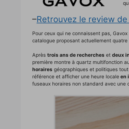
qu
b
t
L
e
e
i
e
–
Retrouvez le review de l
o
e
i
d
r
t
r
o
r
n
I
e
Pour ceux qui ne connaissent pas, Gavox 
k
k
n
s
catalogue proposant actuellement quatre
t
Après
trois ans de recherches
et
deux i
première montre à quartz multifonction 
horaires
géographiques et politiques tout
référence et afficher une heure locale
en 
fuseaux horaires non standard avec une d