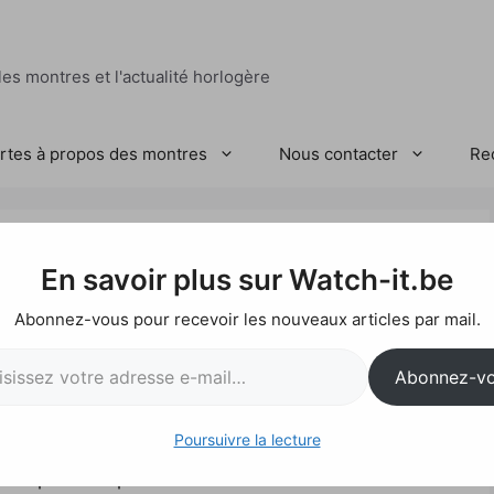
es montres et l'actualité horlogère
ertes à propos des montres
Nous contacter
Re
En savoir plus sur Watch-it.be
Abonnez-vous pour recevoir les nouveaux articles par mail.
l…
Abonnez-v
Poursuivre la lecture
e petite news assez courte en attendant un
ticle plus complet sur la
Nouvelle Gavox Aurora