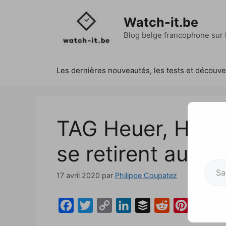
Aller
au
Watch-it.be
contenu
Blog belge francophone sur l
Les dernières nouveautés, les tests et découv
TAG Heuer, Hublo
se retirent aussi
Saisissez votre adresse e-mai
17 avril 2020
par
Philippe Coupatez
F
T
C
L
B
R
P
a
w
o
i
u
e
i