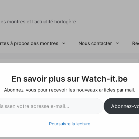
es montres et l'actualité horlogère
ertes à propos des montres
Nous contacter
Re
t, Zenith et Bulgari
En savoir plus sur Watch-it.be
 de Baselworld
Abonnez-vous pour recevoir les nouveaux articles par mail.
l…
Abonnez-v
Poursuivre la lecture