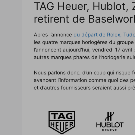
TAG Heuer, Hublot, Z
c
i
p
n
f
d
n
e
t
y
k
f
d
t
retirent de Baselwor
b
t
L
e
e
i
e
o
e
i
d
r
t
r
Apres l’annonce
du départ de Rolex, Tudo
o
r
n
I
e
les quatre marques horlogères du group
l’annoncent aujourd’hui, vendredi 17 avril :
k
k
n
s
autres marques phares de l’horlogerie su
t
Nous parlons donc, d’un coup qui risque fo
avancent l’information comme quoi des pe
et d’autres fournisseurs seraient aussi prê