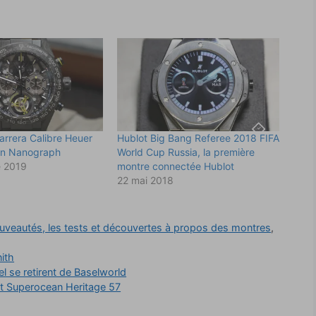
u
e
z
p
o
u
r
p
a
r
t
a
g
e
r
s
rrera Calibre Heuer
Hublot Big Bang Referee 2018 FIFA
u
lon Nanograph
World Cup Russia, la première
r
W
 2019
montre connectée Hublot
h
22 mai 2018
a
t
s
A
p
uveautés, les tests et découvertes à propos des montres
,
p
(
o
u
ith
v
l se retirent de Baselworld
r
e
et Superocean Heritage 57
d
a
n