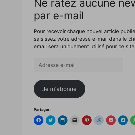
Ne ratez aucune ne
par e-mail
Pour recevoir chaque nouvel article publié
saisissez votre adresse e-mail dans le c
email sera uniquement utilisé pour ce site
Adresse
e-
mail
Je m'abonne
Partager :
C
C
C
C
C
C
C
C
l
l
l
l
l
l
l
l
i
i
i
i
i
i
i
i
q
q
q
q
q
q
q
q