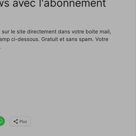
ws avec l'abonnement
 sur le site directement dans votre boite mail,
hamp ci-dessous. Gratuit et sans spam. Votre
.
C
Plus
l
i
q