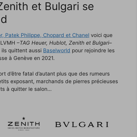
enith et Bulgari se
ld
r, Patek Philippe, Chopard et Chanel
voici que
e LVMH –
TAG Heuer, Hublot, Zenith et Bulgari
–
 ils quittent aussi
Baselworld
pour rejoindre les
isse à Genève en 2021.
rt d’être fatal d’autant plus que des rumeurs
tits exposant, marchands de pierres précieuses
ts à quitter le salon…