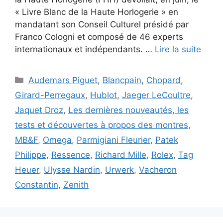
« Livre Blanc de la Haute Horlogerie » en
mandatant son Conseil Culturel présidé par
Franco Cologni et composé de 46 experts
internationaux et indépendants. …
Lire la suite
Catégories
Audemars Piguet
,
Blancpain
,
Chopard
,
Girard-Perregaux
,
Hublot
,
Jaeger LeCoultre
,
Jaquet Droz
,
Les dernières nouveautés, les
tests et découvertes à propos des montres
,
MB&F
,
Omega
,
Parmigiani Fleurier
,
Patek
Philippe
,
Ressence
,
Richard Mille
,
Rolex
,
Tag
Heuer
,
Ulysse Nardin
,
Urwerk
,
Vacheron
Constantin
,
Zenith