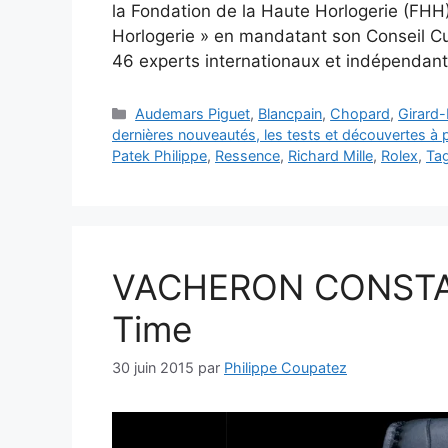
la Fondation de la Haute Horlogerie (FHH) 
Horlogerie » en mandatant son Conseil Cu
46 experts internationaux et indépendan
Catégories
Audemars Piguet
,
Blancpain
,
Chopard
,
Girard
dernières nouveautés, les tests et découvertes à
Patek Philippe
,
Ressence
,
Richard Mille
,
Rolex
,
Ta
VACHERON CONSTAN
Time
30 juin 2015
par
Philippe Coupatez