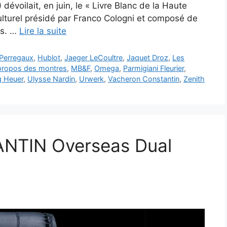
dévoilait, en juin, le « Livre Blanc de la Haute
lturel présidé par Franco Cologni et composé de
ts. …
Lire la suite
-Perregaux
,
Hublot
,
Jaeger LeCoultre
,
Jaquet Droz
,
Les
 propos des montres
,
MB&F
,
Omega
,
Parmigiani Fleurier
,
g Heuer
,
Ulysse Nardin
,
Urwerk
,
Vacheron Constantin
,
Zenith
TIN Overseas Dual