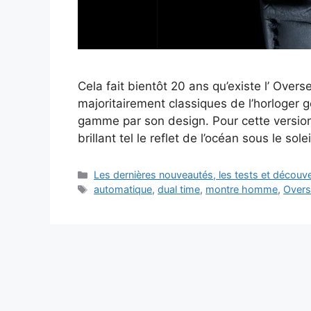
Cela fait bientôt 20 ans qu’existe l’ Overs
majoritairement classiques de l’horloger 
gamme par son design. Pour cette version 
brillant tel le reflet de l’océan sous le sol
Catégories
Les dernières nouveautés, les tests et décou
Étiquettes
automatique
,
dual time
,
montre homme
,
Over