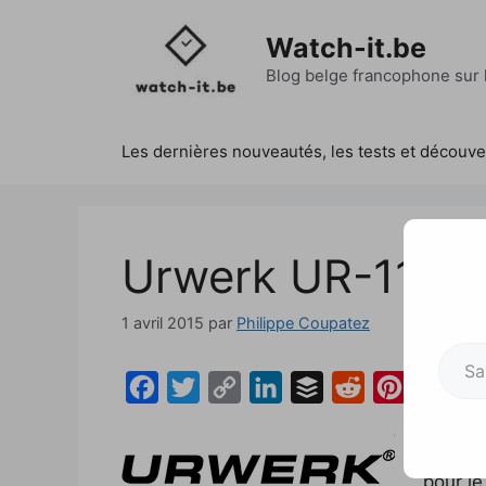
Aller
au
Watch-it.be
contenu
Blog belge francophone sur l
Les dernières nouveautés, les tests et découv
Urwerk UR-110
1 avril 2015
par
Philippe Coupatez
Saisissez votre adresse e-mai
F
T
C
L
B
R
P
a
w
o
i
u
e
i
c
i
p
n
f
d
n
On voi
pour le
e
t
y
k
f
d
t