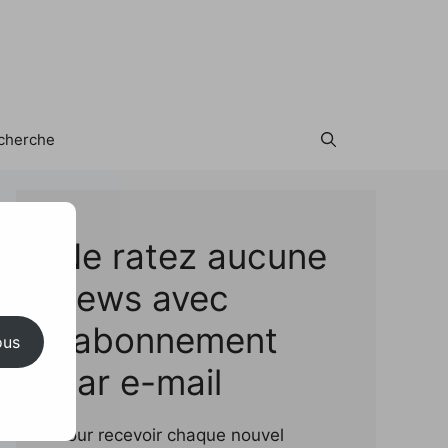
cherche
Test
Ne ratez aucune
news avec
l'abonnement
ous
par e-mail
Pour recevoir chaque nouvel