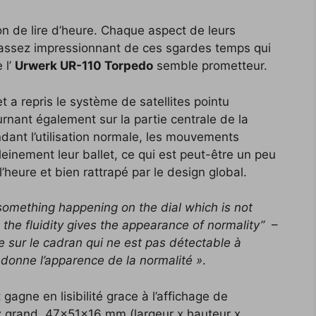
 de lire d’heure. Chaque aspect de leurs
t assez impressionnant de ces sgardes temps qui
 l’
Urwerk UR-110 Torpedo
semble prometteur.
t a repris le système de satellites pointu
nant également sur la partie centrale de la
dant l’utilisation normale, les mouvements
einement leur ballet, ce qui est peut-être un peu
’heure et bien rattrapé par le design global.
something happening on the dial which is not
t the fluidity gives the appearance of normality”
–
e sur le cadran qui ne est pas détectable à
é donne l’apparence de la normalité »
.
 gagne en lisibilité grace à l’affichage de
ez grand, 47x51x16 mm (largeur x hauteur x