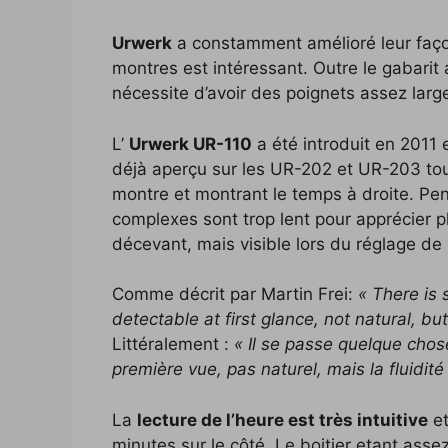
Urwerk
a constamment amélioré leur façon
montres est intéressant. Outre le gabari
nécessite d’avoir des poignets assez large
L’
Urwerk UR-110
a été introduit en 2011 e
déjà aperçu sur les UR-202 et UR-203 tour
montre et montrant le temps à droite. Pen
complexes sont trop lent pour apprécier pl
décevant, mais visible lors du réglage de l
Comme décrit par Martin Frei:
« There is 
detectable at first glance, not natural, bu
Littéralement :
« Il se passe quelque chos
première vue, pas naturel, mais la fluidit
La
lecture de l’heure est très intuitive
et
minutes sur le côté. Le boitier etant ass