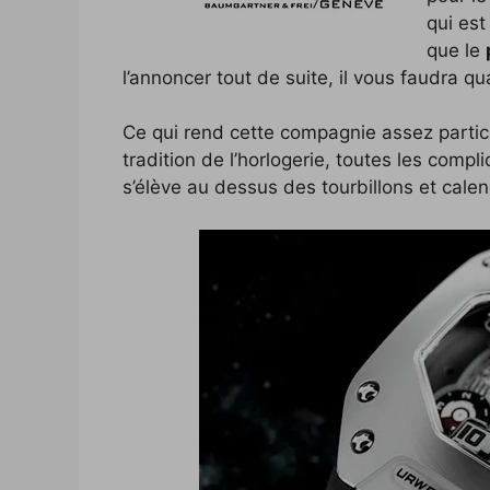
qui est
b
t
L
e
e
i
e
que le
o
e
i
d
r
t
r
l’annoncer tout de suite, il vous faudra
o
r
n
I
e
k
k
n
s
Ce qui rend cette compagnie assez particuli
tradition de l’horlogerie, toutes les compl
t
s’élève au dessus des tourbillons et calen