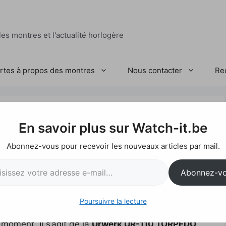
es montres et l'actualité horlogère
ertes à propos des montres
Nous contacter
Re
 TORPEDO
En savoir plus sur Watch-it.be
Abonnez-vous pour recevoir les nouveaux articles par mail.
l…
Abonnez-v
Poursuivre la lecture
t beaucoup cette montre sur les réseaux sociaux
 moment. Il s’agit de la
Urwerk UR-110 TORPEDO,