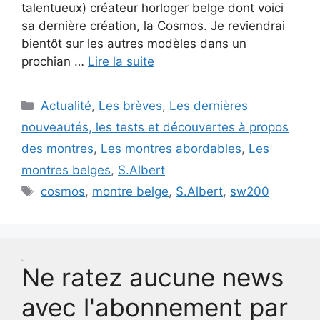
talentueux) créateur horloger belge dont voici
sa dernière création, la Cosmos. Je reviendrai
bientôt sur les autres modèles dans un
prochian …
Lire la suite
Catégories
Actualité
,
Les brèves
,
Les dernières
nouveautés, les tests et découvertes à propos
des montres
,
Les montres abordables
,
Les
montres belges
,
S.Albert
Étiquettes
cosmos
,
montre belge
,
S.Albert
,
sw200
Test
Ne ratez aucune news
avec l'abonnement par