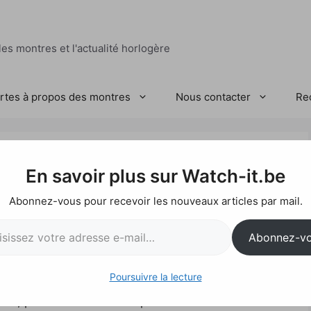
es montres et l'actualité horlogère
ertes à propos des montres
Nous contacter
Re
03-93 GMT
En savoir plus sur Watch-it.be
Abonnez-vous pour recevoir les nouveaux articles par mail.
l…
Abonnez-v
Poursuivre la lecture
a
Bell & Ross BR 03-93 GMT
qui vient remplacer la
e, plus fonctionnelle et plus lisible.