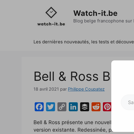
Aller
au
Watch-it.be
contenu
Blog belge francophone sur l
Les dernières nouveautés, les tests et découv
Bell & Ross BR 
18 avril 2021
par
Philippe Coupatez
Saisissez votre adresse e-mai
F
T
C
L
B
R
P
a
w
o
i
u
e
i
Bell & Ross présente une nouvelle GMT, l
c
i
p
n
f
d
n
version existante. Redessinée, plus modern
e
t
y
k
f
d
t