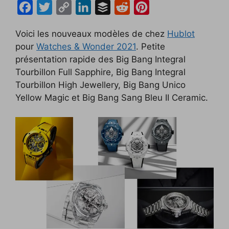
F
T
C
L
B
R
P
a
w
o
i
u
e
i
Voici les nouveaux modèles de chez
Hublot
c
i
p
n
f
d
n
pour
Watches & Wonder 2021
. Petite
e
t
y
k
f
d
t
présentation rapide des Big Bang Integral
b
t
L
e
e
i
e
Tourbillon Full Sapphire, Big Bang Integral
o
e
i
d
r
t
r
Tourbillon High Jewellery, Big Bang Unico
Yellow Magic et Big Bang Sang Bleu II Ceramic.
o
r
n
I
e
k
k
n
s
t