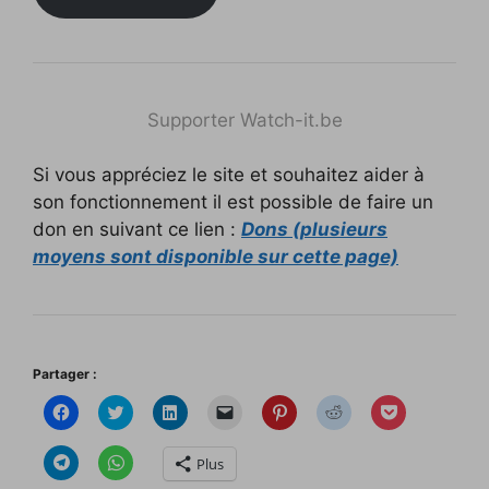
Supporter Watch-it.be
Si vous appréciez le site et souhaitez aider à
son fonctionnement il est possible de faire un
don en suivant ce lien :
Dons (plusieurs
moyens sont disponible sur cette page)
Partager :
C
C
C
C
C
C
C
l
l
l
l
l
l
l
i
i
i
i
i
i
i
q
q
q
q
q
q
q
C
C
Plus
u
u
u
u
u
u
u
l
l
e
e
e
e
e
e
e
i
i