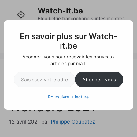
Aller
Watch-it.be
au
contenu
Blog belge francophone sur les montres
et l'actualité horlogère
En savoir plus sur Watch-
Menu
it.be
Abonnez-vous pour recevoir les nouveaux
articles par mail.
Nouveautés Hublot
Saisissez votre adresse e-mail…
Abonnez-vous
– Watches &
Poursuivre la lecture
Wonders 2021
12 avril 2021
par
Philippe Coupatez