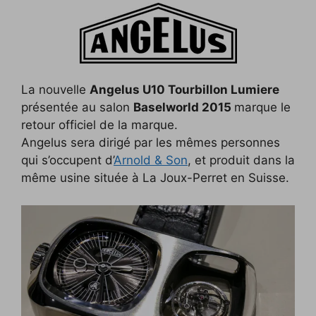
c
i
p
n
f
d
n
e
t
y
k
f
d
t
b
t
L
e
e
i
e
o
e
i
d
r
t
r
La nouvelle
Angelus U10 Tourbillon Lumiere
o
r
n
I
e
présentée au salon
Baselworld 2015
marque le
k
k
n
s
retour officiel de la marque.
Angelus sera dirigé par les mêmes personnes
t
qui s’occupent d’
Arnold & Son
, et produit dans la
même usine située à La Joux-Perret en Suisse.