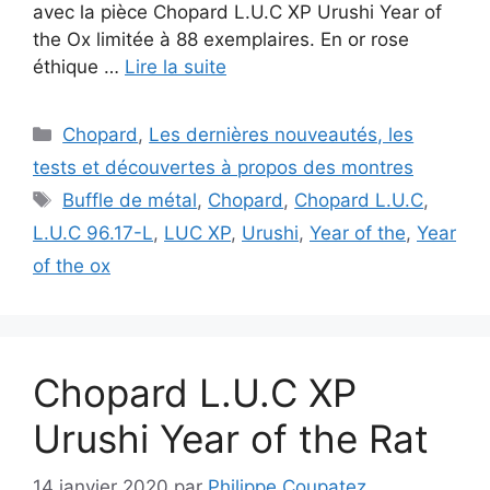
avec la pièce Chopard L.U.C XP Urushi Year of
the Ox limitée à 88 exemplaires. En or rose
éthique …
Lire la suite
Catégories
Chopard
,
Les dernières nouveautés, les
tests et découvertes à propos des montres
Étiquettes
Buffle de métal
,
Chopard
,
Chopard L.U.C
,
L.U.C 96.17-L
,
LUC XP
,
Urushi
,
Year of the
,
Year
of the ox
Chopard L.U.C XP
Urushi Year of the Rat
14 janvier 2020
par
Philippe Coupatez