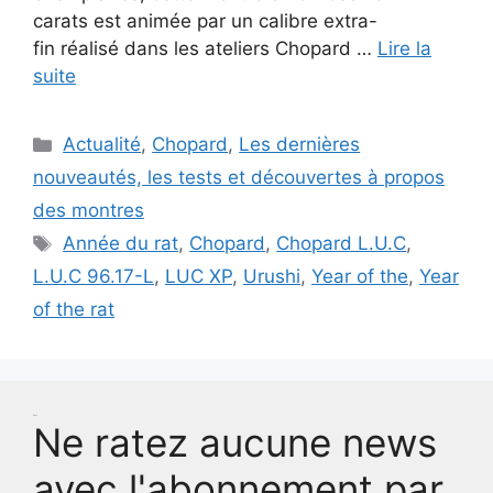
carats est animée par un calibre extra-
fin réalisé dans les ateliers Chopard …
Lire la
suite
Catégories
Actualité
,
Chopard
,
Les dernières
nouveautés, les tests et découvertes à propos
des montres
Étiquettes
Année du rat
,
Chopard
,
Chopard L.U.C
,
L.U.C 96.17-L
,
LUC XP
,
Urushi
,
Year of the
,
Year
of the rat
Test
Ne ratez aucune news
avec l'abonnement par