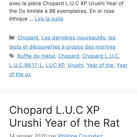
avec la pièce Chopard L.U.C XP Urushi Year of
the Ox limitée à 88 exemplaires. En or rose
éthique …
Lire la suite
Catégories
Chopard
,
Les dernières nouveautés, les
tests et découvertes à propos des montres
Étiquettes
Buffle de métal
,
Chopard
,
Chopard L.U.C
,
L.U.C 96.17-L
,
LUC XP
,
Urushi
,
Year of the
,
Year
of the ox
Chopard L.U.C XP
Urushi Year of the Rat
14 janvier 2020
par
Philippe Coupatez