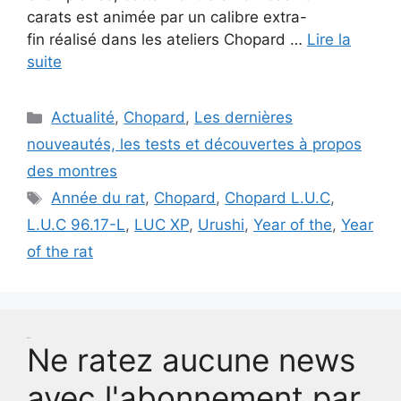
carats est animée par un calibre extra-
fin réalisé dans les ateliers Chopard …
Lire la
suite
Catégories
Actualité
,
Chopard
,
Les dernières
nouveautés, les tests et découvertes à propos
des montres
Étiquettes
Année du rat
,
Chopard
,
Chopard L.U.C
,
L.U.C 96.17-L
,
LUC XP
,
Urushi
,
Year of the
,
Year
of the rat
Test
Ne ratez aucune news
avec l'abonnement par