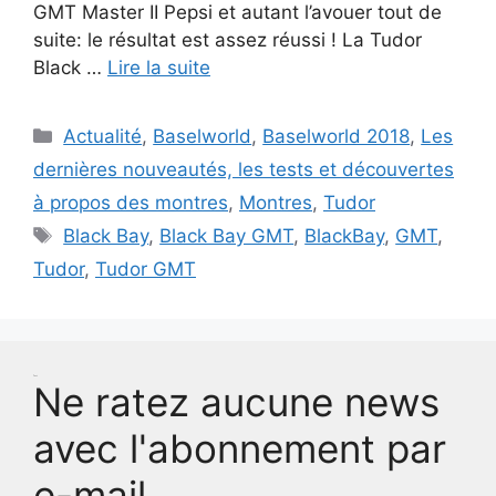
GMT Master II Pepsi et autant l’avouer tout de
suite: le résultat est assez réussi ! La Tudor
Black …
Lire la suite
Catégories
Actualité
,
Baselworld
,
Baselworld 2018
,
Les
dernières nouveautés, les tests et découvertes
à propos des montres
,
Montres
,
Tudor
Étiquettes
Black Bay
,
Black Bay GMT
,
BlackBay
,
GMT
,
Tudor
,
Tudor GMT
Test
Ne ratez aucune news
avec l'abonnement par
e-mail