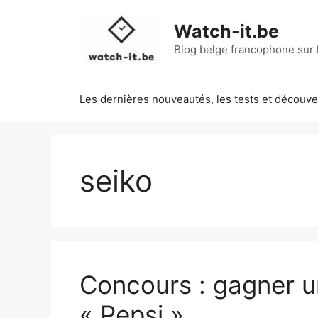
Aller
au
Watch-it.be
contenu
Blog belge francophone sur l
Les dernières nouveautés, les tests et découv
seiko
Concours : gagner 
« Pepsi »