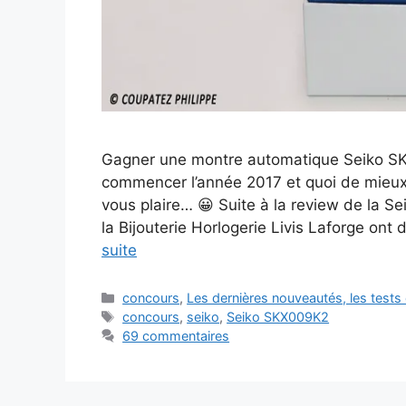
Gagner une montre automatique Seiko SKX
commencer l’année 2017 et quoi de mieux
vous plaire… 😀 Suite à la review de la S
la Bijouterie Horlogerie Livis Laforge ont
suite
Catégories
concours
,
Les dernières nouveautés, les test
Étiquettes
concours
,
seiko
,
Seiko SKX009K2
69 commentaires