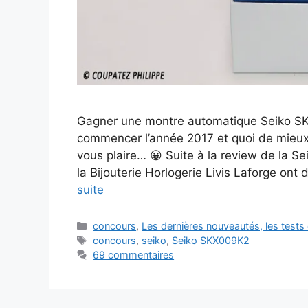
Gagner une montre automatique Seiko SKX
commencer l’année 2017 et quoi de mieux
vous plaire… 😀 Suite à la review de la S
la Bijouterie Horlogerie Livis Laforge ont
suite
Catégories
concours
,
Les dernières nouveautés, les test
Étiquettes
concours
,
seiko
,
Seiko SKX009K2
69 commentaires