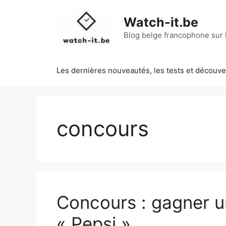
Aller
au
Watch-it.be
contenu
Blog belge francophone sur l
Les dernières nouveautés, les tests et découv
concours
Concours : gagner 
« Pepsi »