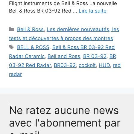
Flight Instruments de Bell & Ross La nouvelle
Bell & Ross BR 03-92 Red …
Lire la suite
Catégories
Bell & Ross
,
Les dernières nouveautés, les
tests et découvertes à propos des montres
Étiquettes
BELL & ROSS
,
Bell & Ross BR 03-92 Red
Radar Ceramic
,
Bell and Ross
,
BR 03-92
,
BR
03-92 Red Radar
,
BR03-92
,
cockpit
,
HUD
,
red
radar
Test
Ne ratez aucune news
avec l'abonnement par