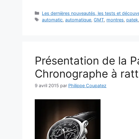
Catégories
Les dernières nouveautés, les tests et décou
Étiquettes
automatic
,
automatique
,
GMT
,
montres
,
patek
Présentation de la P
Chronographe à rat
9 avril 2015
par
Philippe Coupatez