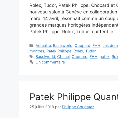
Rolex, Tudor, Patek Philippe, Chopard et 
nouveau salon à Genève en collaboration 
mardi 14 avril, résonnait comme un coup 
grandes marques horlogères indépendant
Patek Philippe, Rolex, Tudor- quittent le 
Catégories
Actualité
,
Baselworld
,
Chopard
,
FHH
,
Les dern
montres
,
Patek Philippe
,
Rolex
,
Tudor
Étiquettes
Baselworld
,
Chanel
,
Chopard
,
FHH
,
patek
,
Rol
Un commentaire
Patek Philippe Qua
25 juillet 2018
par
Philippe Coupatez