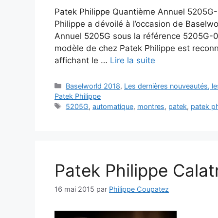
Patek Philippe Quantième Annuel 5205G-0
Philippe a dévoilé à l’occasion de Basel
Annuel 5205G sous la référence 5205G-01
modèle de chez Patek Philippe est reconna
affichant le …
Lire la suite
Catégories
Baselworld 2018
,
Les dernières nouveautés, l
Patek Philippe
Étiquettes
5205G
,
automatique
,
montres
,
patek
,
patek ph
Patek Philippe Calat
16 mai 2015
par
Philippe Coupatez