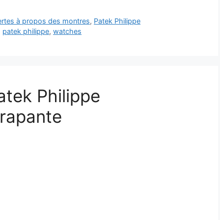
vertes à propos des montres
,
Patek Philippe
,
patek philippe
,
watches
atek Philippe
trapante