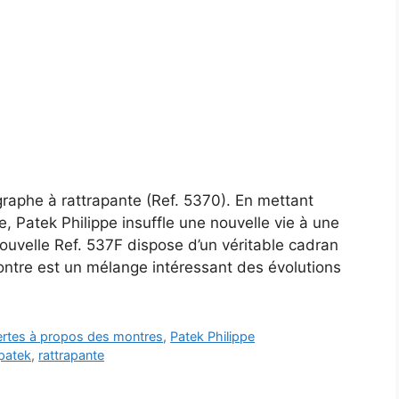
raphe à rattrapante (Ref. 5370). En mettant
e, Patek Philippe insuffle une nouvelle vie à une
ouvelle Ref. 537F dispose d’un véritable cadran
montre est un mélange intéressant des évolutions
vertes à propos des montres
,
Patek Philippe
 patek
,
rattrapante