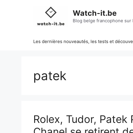
Aller
au
Watch-it.be
contenu
Blog belge francophone sur l
Les dernières nouveautés, les tests et découv
patek
Rolex, Tudor, Patek 
Chanel se retirent d