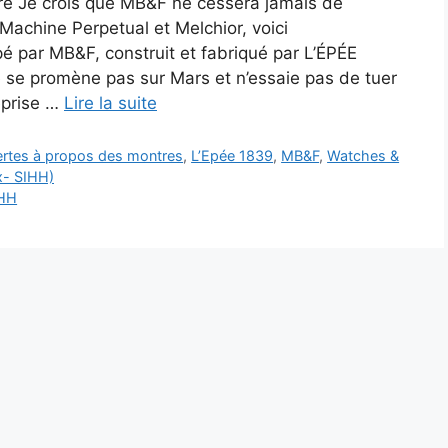
re Je crois que MB&F ne cessera jamais de
achine Perpetual et Melchior, voici
é par MB&F, construit et fabriqué par L’ÉPÉE
e se promène pas sur Mars et n’essaie pas de tuer
eprise …
Lire la suite
vertes à propos des montres
,
L’Epée 1839
,
MB&F
,
Watches &
x- SIHH)
HH