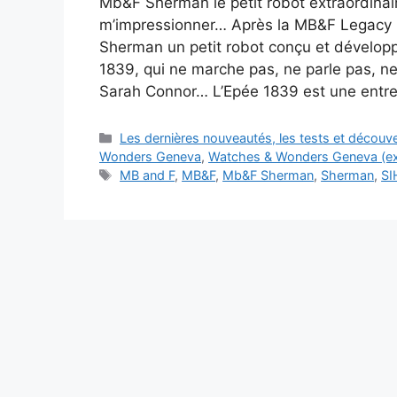
Mb&F Sherman le petit robot extraordinai
m’impressionner… Après la MB&F Legacy M
Sherman un petit robot conçu et développ
1839, qui ne marche pas, ne parle pas, n
Sarah Connor… L’Epée 1839 est une entr
Catégories
Les dernières nouveautés, les tests et décou
Wonders Geneva
,
Watches & Wonders Geneva (e
Étiquettes
MB and F
,
MB&F
,
Mb&F Sherman
,
Sherman
,
SI