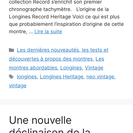
collection Record s’enrichit son premier
chronographe tachymètre. L’origine de la
Longines Record Heritage Voici ce qui est plus
que probablement l’inspiration d’origine de cette
montre, …
Lire la suite
Catégories
Les dernières nouveautés, les tests et
découvertes à propos des montres
,
Les
montres abordables
,
Longines
,
Vintage
Étiquettes
longines
,
Longines Heritage
,
neo vintage
,
vintage
Une nouvelle
déclinaison de la