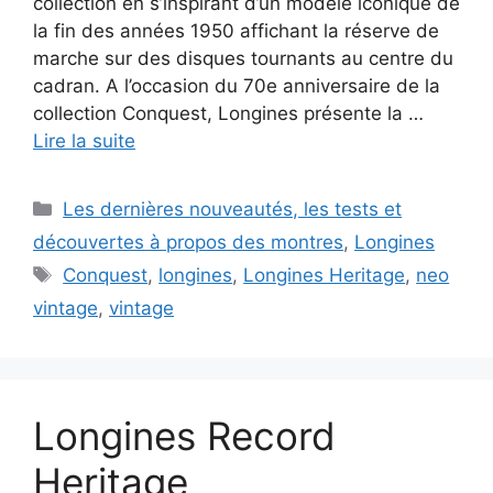
collection en s’inspirant d’un modèle iconique de
la fin des années 1950 affichant la réserve de
marche sur des disques tournants au centre du
cadran. A l’occasion du 70e anniversaire de la
collection Conquest, Longines présente la …
Lire la suite
Catégories
Les dernières nouveautés, les tests et
découvertes à propos des montres
,
Longines
Étiquettes
Conquest
,
longines
,
Longines Heritage
,
neo
vintage
,
vintage
Longines Record
Heritage