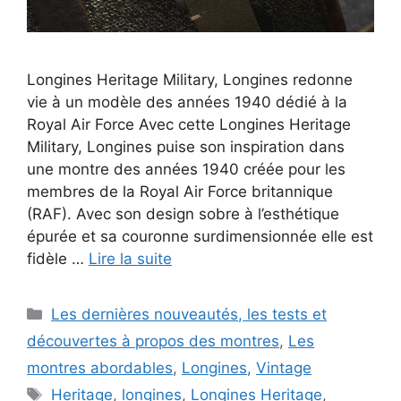
Longines Heritage Military, Longines redonne
vie à un modèle des années 1940 dédié à la
Royal Air Force Avec cette Longines Heritage
Military, Longines puise son inspiration dans
une montre des années 1940 créée pour les
membres de la Royal Air Force britannique
(RAF). Avec son design sobre à l’esthétique
épurée et sa couronne surdimensionnée elle est
fidèle …
Lire la suite
Catégories
Les dernières nouveautés, les tests et
découvertes à propos des montres
,
Les
montres abordables
,
Longines
,
Vintage
Étiquettes
Heritage
,
longines
,
Longines Heritage
,