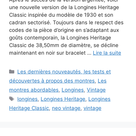
une nouvelle version de la Longines Heritage
Classic inspirée du modèle de 1930 et son
cadran sectorisé. Toujours dans le respect des
codes de la pièce d’origine en s’adaptant aux
goûts contemporain, la Longines Heritage
Classic de 38,50mm de diamètre, se décline
maintenant en noir sur bracelet …
Lire la suite
Catégories
Les dernières nouveautés, les tests et
découvertes à propos des montres
,
Les
montres abordables
,
Longines
,
Vintage
Étiquettes
longines
,
Longines Heritage
,
Longines
Heritage Classic
,
neo vintage
,
vintage