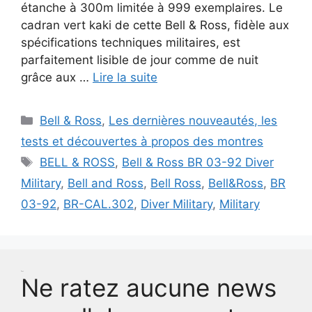
étanche à 300m limitée à 999 exemplaires. Le
cadran vert kaki de cette Bell & Ross, fidèle aux
spécifications techniques militaires, est
parfaitement lisible de jour comme de nuit
grâce aux …
Lire la suite
Catégories
Bell & Ross
,
Les dernières nouveautés, les
tests et découvertes à propos des montres
Étiquettes
BELL & ROSS
,
Bell & Ross BR 03-92 Diver
Military
,
Bell and Ross
,
Bell Ross
,
Bell&Ross
,
BR
03-92
,
BR-CAL.302
,
Diver Military
,
Military
Test
Ne ratez aucune news