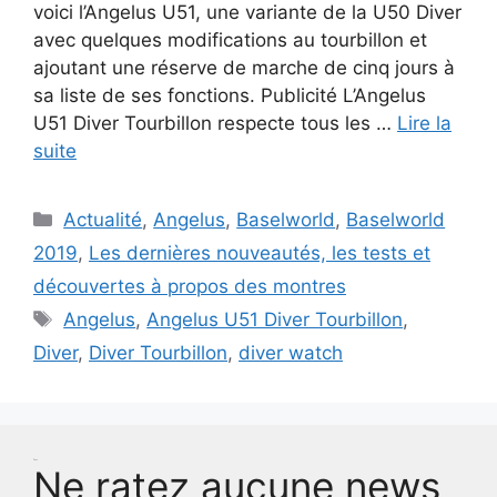
voici l’Angelus U51, une variante de la U50 Diver
avec quelques modifications au tourbillon et
ajoutant une réserve de marche de cinq jours à
sa liste de ses fonctions. Publicité L’Angelus
U51 Diver Tourbillon respecte tous les …
Lire la
suite
Catégories
Actualité
,
Angelus
,
Baselworld
,
Baselworld
2019
,
Les dernières nouveautés, les tests et
découvertes à propos des montres
Étiquettes
Angelus
,
Angelus U51 Diver Tourbillon
,
Diver
,
Diver Tourbillon
,
diver watch
Test
Ne ratez aucune news