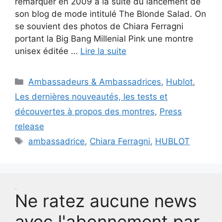
remarquer en 2009 à la suite du lancement de
son blog de mode intitulé The Blonde Salad. On
se souvient des photos de Chiara Ferragni
portant la Big Bang Millenial Pink une montre
unisex éditée …
Lire la suite
Catégories
Ambassadeurs & Ambassadrices
,
Hublot
,
Les dernières nouveautés, les tests et
découvertes à propos des montres
,
Press
release
Étiquettes
ambassadrice
,
Chiara Ferragni
,
HUBLOT
Test
Ne ratez aucune news
avec l'abonnement par