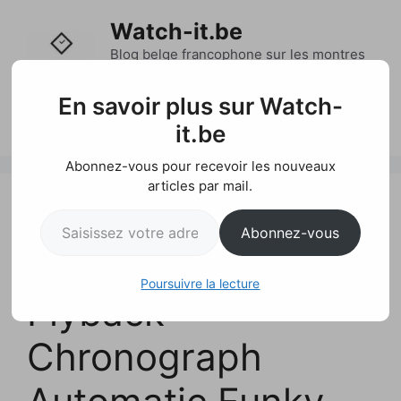
Aller
Watch-it.be
au
contenu
Blog belge francophone sur les montres
et l'actualité horlogère
En savoir plus sur Watch-
Menu
it.be
Abonnez-vous pour recevoir les nouveaux
articles par mail.
H. Moser
Saisissez votre adresse e-mail…
Abonnez-vous
Streamliner
Poursuivre la lecture
Flyback
Chronograph