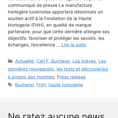
communiqué de presse La manufacture
horlogère lucernoise apportera désormais un
soutien actif à la Fondation de la Haute
Horlogerie (FHH), en qualité de marque
partenaire, pour que cette dernière atteigne ses
objectifs: favoriser et protéger les savoirs, les
échanges, l’excellence …
Lire la suite
Catégories
Actualité
,
Carl F. Bucherer
,
Les brèves
,
Les
dernières nouveautés, les tests et découvertes
à propos des montres
,
Press release
Étiquettes
Bucherer
,
FHH
,
haute horlogerie
Test
Ne ratez aucune news