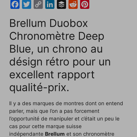
F
T
C
L
B
R
P
a
w
o
i
u
e
i
Brellum Duobox
c
i
p
n
f
d
n
e
t
y
k
f
d
t
Chronomètre Deep
b
t
L
e
e
i
e
Blue, un chrono au
o
e
i
d
r
t
r
désign rétro pour un
o
r
n
I
e
k
k
n
s
excellent rapport
t
qualité-prix.
Il y a des marques de montres dont on entend
parler, mais que l’on a pas forcement
l’opportunité de manipuler et c’était un peu le
cas pour cette marque suisse
indépendante
Brellum
et son chronomètre