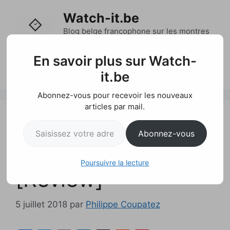
Aller
Watch-it.be
au
contenu
Blog belge francophone sur les montres
et l'actualité horlogère
En savoir plus sur Watch-
Menu
it.be
Abonnez-vous pour recevoir les nouveaux
articles par mail.
Brellum Duobox
Saisissez votre adresse e-mail…
Abonnez-vous
Chronomètre
Poursuivre la lecture
[Review]
5 juillet 2018
par
Philippe Coupatez