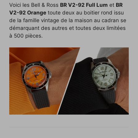
Voici les Bell & Ross
BR V2-92 Full Lum
et
BR
c
i
p
n
f
d
n
V2-92 Orange
toute deux au boitier rond issu
e
t
y
k
f
d
t
de la famille vintage de la maison au cadran se
b
t
L
e
e
i
e
démarquant des autres et toutes deux limitées
o
e
i
d
r
t
r
à 500 pièces.
o
r
n
I
e
k
k
n
s
t