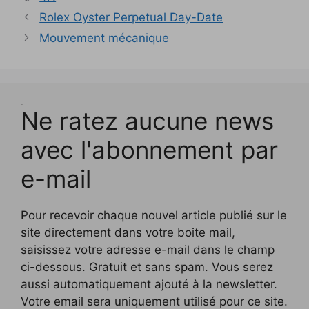
u
u
l
e
l
u
l
f
f
v
v
e
f
e
n
l
e
e
Rolex Oyster Perpetual Day-Date
e
e
f
e
f
e
e
n
n
l
l
e
n
e
n
f
ê
ê
Mouvement mécanique
l
l
n
ê
n
o
e
t
t
e
e
ê
t
ê
u
n
r
r
f
f
t
r
t
v
ê
e
e
e
e
r
e
r
e
t
)
)
n
n
e
)
e
l
r
ê
ê
)
)
l
e
t
t
e
)
r
r
f
Test
e
e
Ne ratez aucune news
e
)
)
n
ê
t
avec l'abonnement par
r
e
)
e-mail
Pour recevoir chaque nouvel article publié sur le
site directement dans votre boite mail,
saisissez votre adresse e-mail dans le champ
ci-dessous. Gratuit et sans spam. Vous serez
aussi automatiquement ajouté à la newsletter.
Votre email sera uniquement utilisé pour ce site.