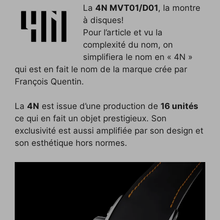
La
4N MVT01/D01
, la montre
c
i
p
n
f
d
n
à disques!
e
t
y
k
f
d
t
Pour l’article et vu la
b
t
L
e
e
i
e
complexité du nom, on
o
e
i
d
r
t
r
simplifiera le nom en « 4N »
qui est en fait le nom de la marque crée par
o
r
n
I
e
François Quentin.
k
k
n
s
t
La
4N
est issue d’une production de
16 unités
ce qui en fait un objet prestigieux. Son
exclusivité est aussi amplifiée par son design et
son esthétique hors normes.